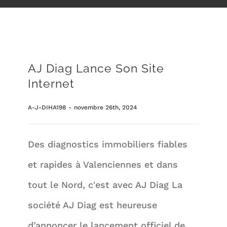
Loi Boutin
Loi Carrez
AJ Diag Lance Son Site
E.R.P
Internet
Audit energetique
A-J-DIHA198
-
novembre 26th, 2024
Contact
Des diagnostics immobiliers fiables
et rapides à Valenciennes et dans
tout le Nord, c'est avec AJ Diag La
société AJ Diag est heureuse
d’annoncer le lancement officiel de